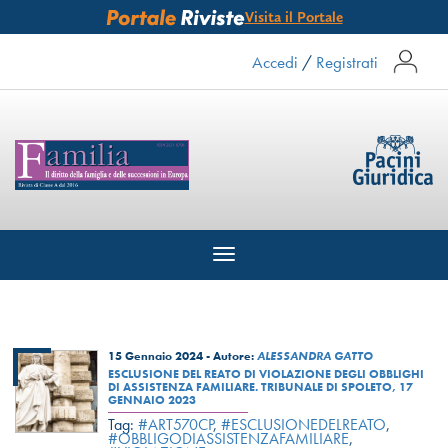
Visita il Portale
Accedi
/
Registrati
Toggle
navigation
15 Gennaio 2024 -
Autore:
ALESSANDRA GATTO
ESCLUSIONE DEL REATO DI VIOLAZIONE DEGLI OBBLIGHI
DI ASSISTENZA FAMILIARE. TRIBUNALE DI SPOLETO, 17
GENNAIO 2023
Tag:
#ART570CP
,
#ESCLUSIONEDELREATO
,
#OBBLIGODIASSISTENZAFAMILIARE
,