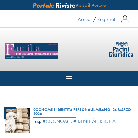
Visita il Portale
Accedi
/
Registrati
Toggle
navigation
COGNOME E IDENTITÀ PERSONALE. MILANO, 26 MARZO
2026
Tag:
#COGNOME
,
#IDENTITÀPERSONALE